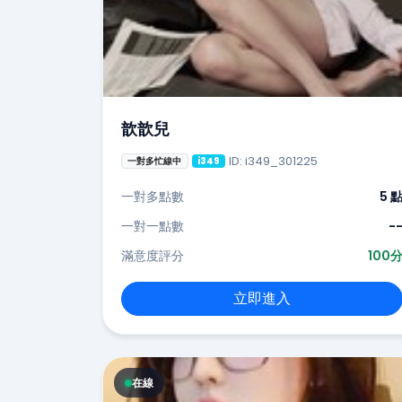
歆歆兒
ID: i349_301225
一對多忙線中
i349
一對多點數
5 
一對一點數
-
滿意度評分
100
立即進入
在線