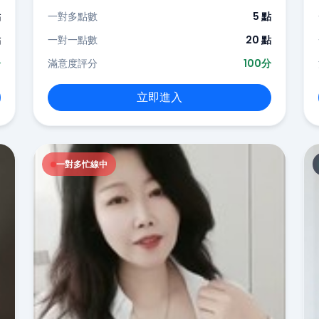
點
一對多點數
5 點
點
一對一點數
20 點
分
滿意度評分
100分
立即進入
一對多忙線中