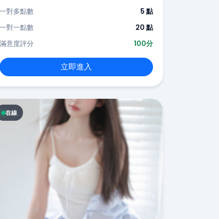
一對多點數
5 點
一對一點數
20 點
滿意度評分
100分
立即進入
在線