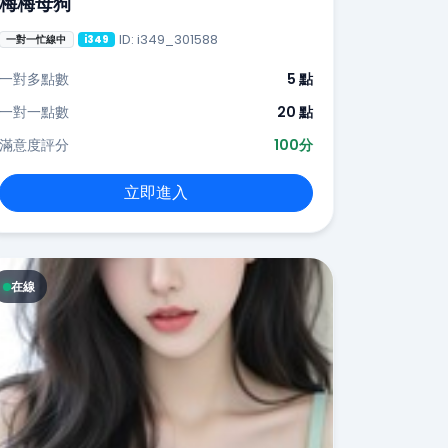
梅梅母狗
ID: i349_301588
一對一忙線中
i349
一對多點數
5 點
一對一點數
20 點
滿意度評分
100分
立即進入
在線