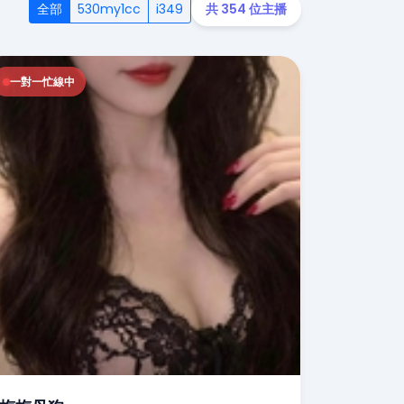
全部
530my1cc
i349
共 354 位主播
一對一忙線中