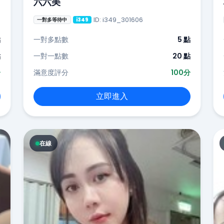
六六美
ID: i349_301606
一對多等待中
i349
點
一對多點數
5 點
點
一對一點數
20 點
分
滿意度評分
100分
立即進入
在線