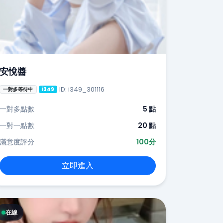
安悅醬
ID: i349_301116
一對多等待中
i349
一對多點數
5 點
一對一點數
20 點
滿意度評分
100分
立即進入
在線