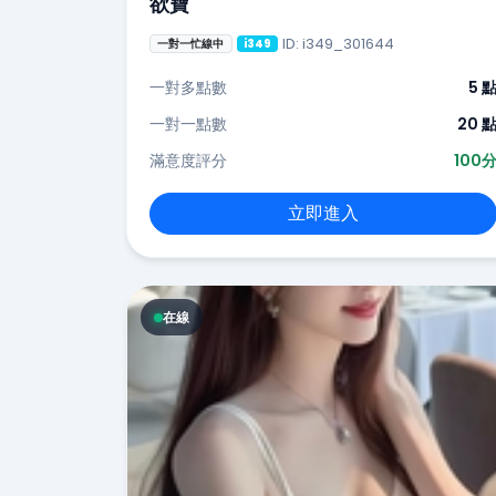
欲寶
ID: i349_301644
一對一忙線中
i349
一對多點數
5 
一對一點數
20 
滿意度評分
100
立即進入
在線