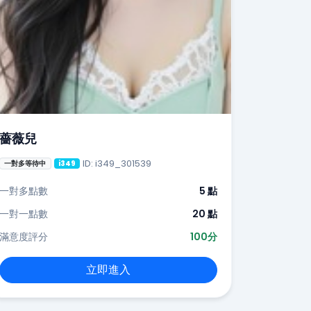
薔薇兒
ID: i349_301539
一對多等待中
i349
一對多點數
5 點
一對一點數
20 點
滿意度評分
100分
立即進入