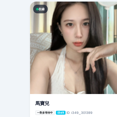
在線
馬寶兒
ID: i349_301389
一對多等待中
i349