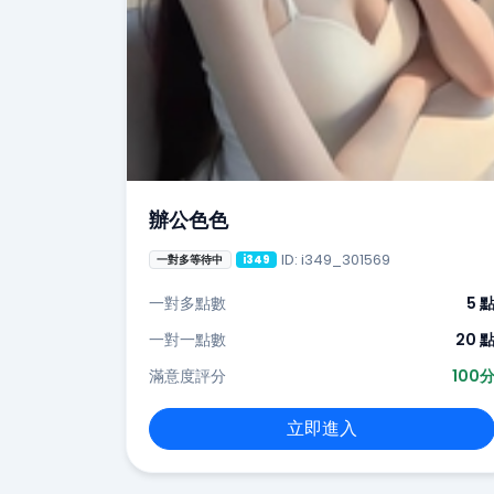
辦公色色
ID: i349_301569
一對多等待中
i349
一對多點數
5 
一對一點數
20 
滿意度評分
100
立即進入