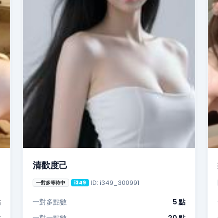
清歡度己
ID: i349_300991
一對多等待中
i349
點
一對多點數
5 點