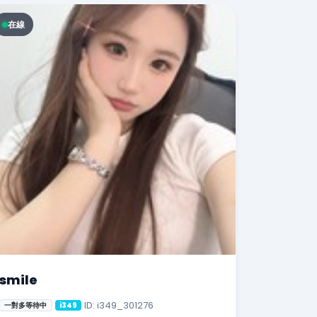
在線
smile
ID: i349_301276
一對多等待中
i349