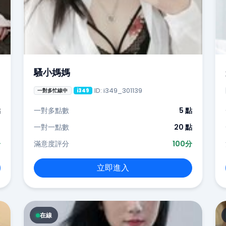
騷小媽媽
ID: i349_301139
一對多忙線中
i349
點
一對多點數
5 點
-
一對一點數
20 點
分
滿意度評分
100分
立即進入
在線