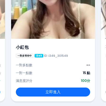
小紅包
ID: i349_301549
一對多等待中
i349
點
一對多點數
--
點
一對一點數
15 點
分
滿意度評分
100分
立即進入