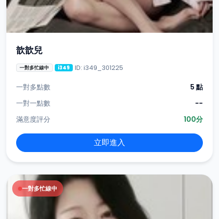
歆歆兒
ID: i349_301225
一對多忙線中
i349
一對多點數
5 點
一對一點數
--
滿意度評分
100分
立即進入
一對多忙線中