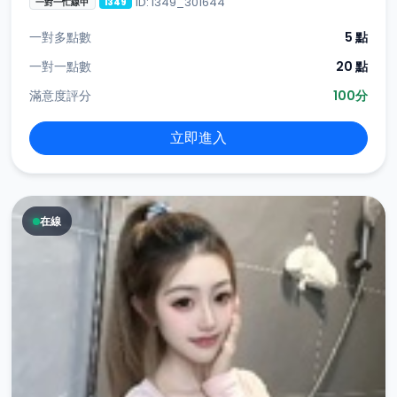
ID: i349_301644
一對一忙線中
i349
一對多點數
5 點
一對一點數
20 點
滿意度評分
100分
立即進入
在線