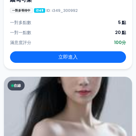
ID: i349_300992
一對多等待中
i349
一對多點數
5 點
一對一點數
20 點
滿意度評分
100分
立即進入
在線