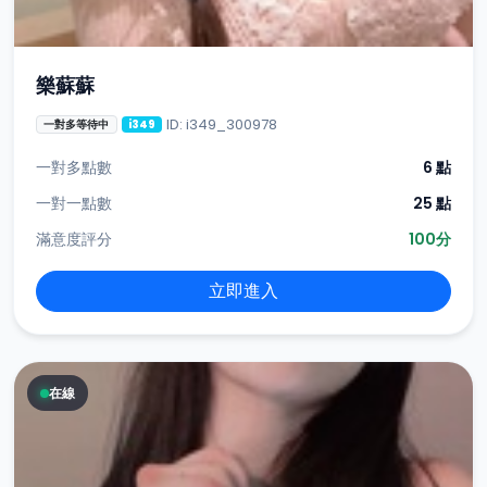
樂蘇蘇
ID: i349_300978
一對多等待中
i349
一對多點數
6 點
一對一點數
25 點
滿意度評分
100分
立即進入
在線