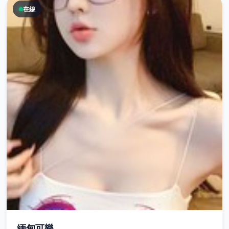
在線
緬甸可樂