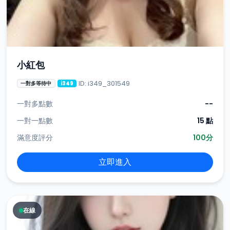
小紅包
ID: i349_301549
一對多等待中
i349
一對多點數
--
一對一點數
15 點
滿意度評分
100分
立即進入
在線