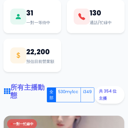
31
130
一對一等待中
通話/忙碌中
22,200
預估目前營業額
所有主播動
共 354 位
全
530my1cc
i349
態
部
主播
一對一忙線中