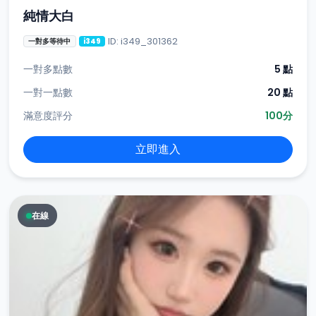
純情大白
ID: i349_301362
一對多等待中
i349
一對多點數
5 點
一對一點數
20 點
滿意度評分
100分
立即進入
在線