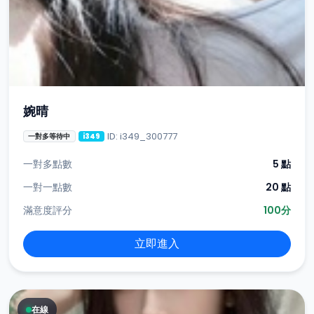
婉晴
ID: i349_300777
一對多等待中
i349
一對多點數
5 點
一對一點數
20 點
滿意度評分
100分
立即進入
在線