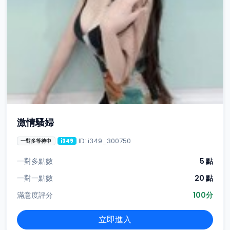
激情騷婦
ID: i349_300750
一對多等待中
i349
一對多點數
5 點
一對一點數
20 點
滿意度評分
100分
立即進入